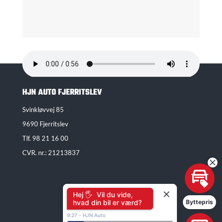
HJN AUTO FJERRITSLEV
Svinkløvvej 85
9690 Fjerritslev
Tlf.
98 21 16 00
CVR. nr.: 21213837
Hej 🖐 Vil du vide,
hvad din bil er værd?
Byttepris
9:27
-
HJN Auto