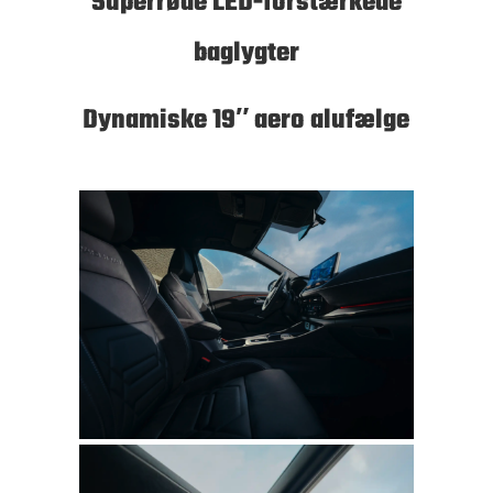
Superrøde LED-forstærkede
baglygter
Dynamiske 19″ aero alufælge