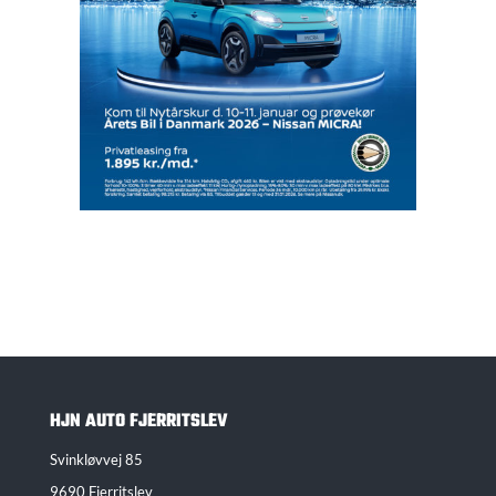
HJN AUTO FJERRITSLEV
Svinkløvvej 85
9690 Fjerritslev