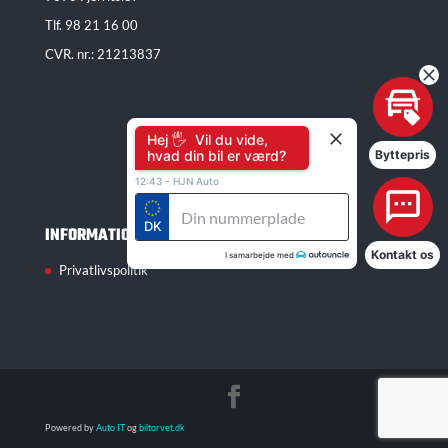
Tlf.
98 21 16 00
CVR. nr.: 21213837
Hej 🖐 Vil du vide,
hvad din bil er værd?
Byttepris
12:43
-
HJN Auto
DK
INFORMATION
Kontakt os
I samarbejde med
Privatlivspolitik
Powered by
Auto IT
og
biltorvet.dk