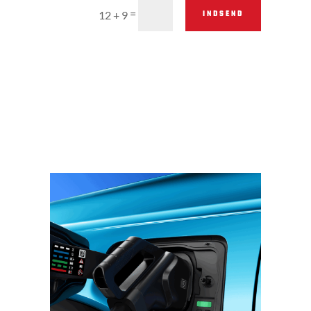
=
INDSEND
12 + 9