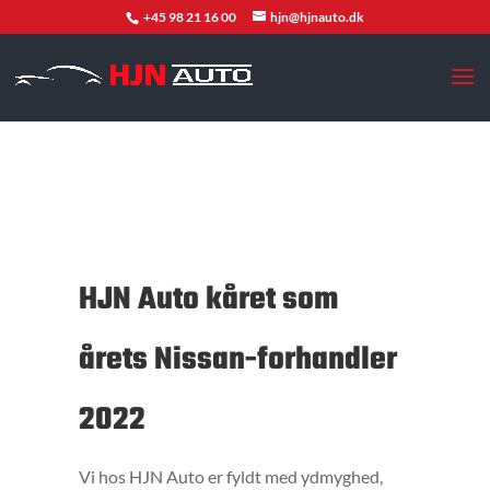
+45 98 21 16 00
hjn@hjnauto.dk
HJN Auto kåret som
årets Nissan-forhandler
2022
Vi hos HJN Auto er fyldt med ydmyghed,