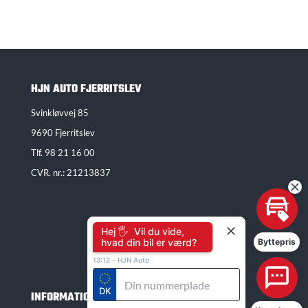
HJN AUTO FJERRITSLEV
Svinkløvvej 85
9690 Fjerritslev
Tlf.
98 21 16 00
CVR. nr.: 21213837
Hej 🖐 Vil du vide,
hvad din bil er værd?
Byttepris
13:12
-
HJN Auto
DK
INFORMATION