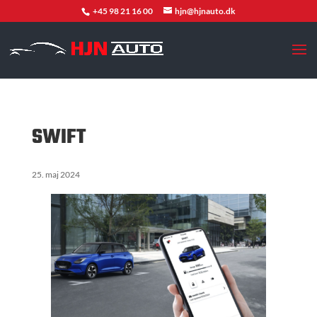
+45 98 21 16 00
hjn@hjnauto.dk
SWIFT
25. maj 2024