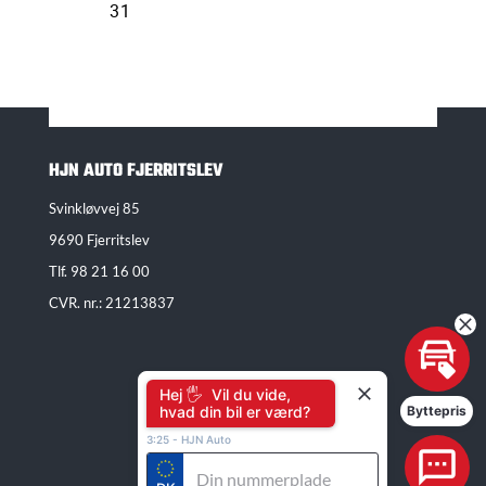
HJN AUTO FJERRITSLEV
Svinkløvvej 85
9690 Fjerritslev
Tlf.
98 21 16 00
CVR. nr.: 21213837
Hej 🖐 Vil du vide,
hvad din bil er værd?
Byttepris
3:25
-
HJN Auto