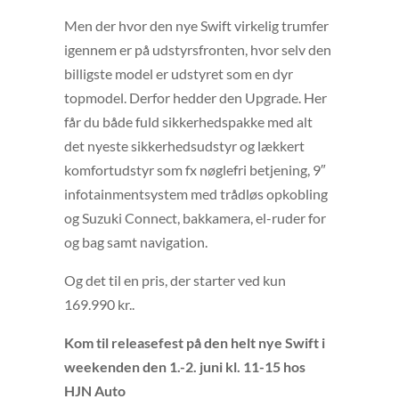
Men der hvor den nye Swift virkelig trumfer
igennem er på udstyrsfronten, hvor selv den
billigste model er udstyret som en dyr
topmodel. Derfor hedder den Upgrade. Her
får du både fuld sikkerhedspakke med alt
det nyeste sikkerhedsudstyr og lækkert
komfortudstyr som fx nøglefri betjening, 9″
infotainmentsystem med trådløs opkobling
og Suzuki Connect, bakkamera, el-ruder for
og bag samt navigation.
Og det til en pris, der starter ved kun
169.990 kr..
Kom til releasefest på den helt nye Swift i
weekenden den 1.-2. juni kl. 11-15 hos
HJN Auto